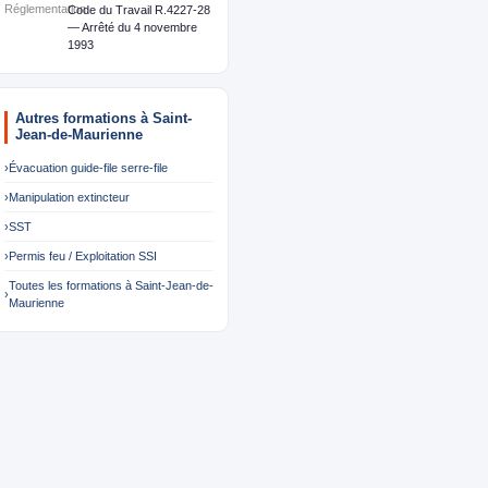
Réglementation
Code du Travail R.4227-28
— Arrêté du 4 novembre
1993
Autres formations à Saint-
Jean-de-Maurienne
›
Évacuation guide-file serre-file
›
Manipulation extincteur
›
SST
›
Permis feu / Exploitation SSI
Toutes les formations à Saint-Jean-de-
›
Maurienne