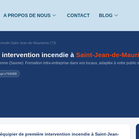
A PROPOS DE NOUS
CONTACT
BLOG
ncendie
›
Saint-Jean-de-Maurienne (73)
 intervention incendie à
Saint-Jean-de-Maur
nne (Savoie). Formation intra-entreprise dans vos locaux, adaptée à votre public et
opi n°04088
 équipier de première intervention incendie à Saint-Jean-