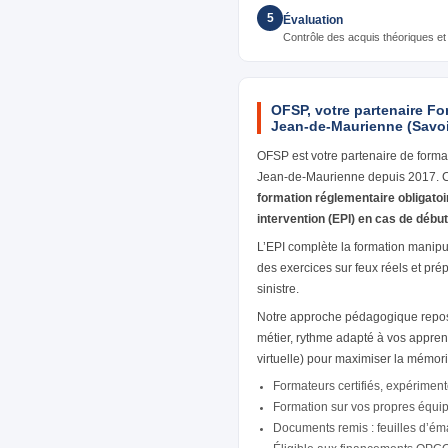
5
Évaluation
Contrôle des acquis théoriques et p
OFSP, votre partenaire Fo
Jean-de-Maurienne (Savo
OFSP est votre partenaire de format
Jean-de-Maurienne depuis 2017. Ce
formation réglementaire obligatoi
intervention (EPI) en cas de début
L’EPI complète la formation manipul
des exercices sur feux réels et pré
sinistre.
Notre approche pédagogique repose
métier, rythme adapté à vos appren
virtuelle) pour maximiser la mémor
Formateurs certifiés, expériment
Formation sur vos propres équi
Documents remis : feuilles d’émar