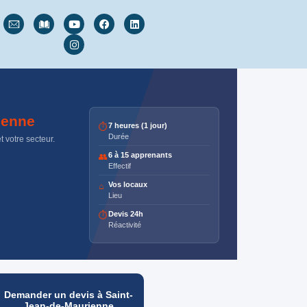
ienne
7 heures (1 jour)
⏱
Durée
 votre secteur.
6 à 15 apprenants
👥
Effectif
Vos locaux
⌂
Lieu
Devis 24h
⏱
Réactivité
Demander un devis à Saint-
Jean-de-Maurienne