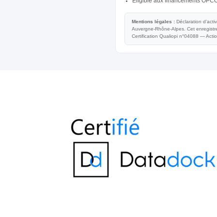
Éligible aux financements OPC
Mentions légales :
Déclaration d’acti
Auvergne-Rhône-Alpes. Cet enregistrem
Certification Qualiopi n°04088 — Acti