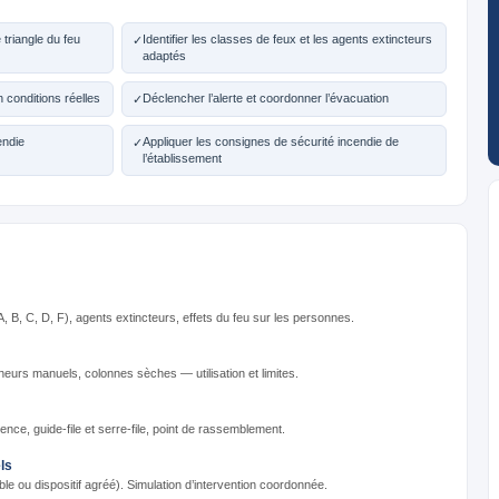
triangle du feu
Identifier les classes de feux et les agents extincteurs
✓
adaptés
 conditions réelles
Déclencher l’alerte et coordonner l’évacuation
✓
endie
Appliquer les consignes de sécurité incendie de
✓
l’établissement
A, B, C, D, F), agents extincteurs, effets du feu sur les personnes.
heurs manuels, colonnes sèches — utilisation et limites.
nce, guide-file et serre-file, point de rassemblement.
ls
ble ou dispositif agréé). Simulation d’intervention coordonnée.