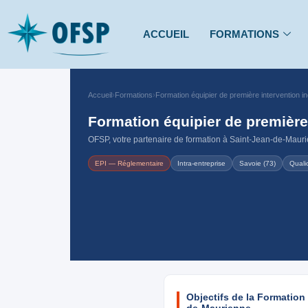
ACCUEIL
FORMATIONS
Accueil
›
Formations
›
Formation équipier de première intervention i
Formation équipier de première
OFSP, votre partenaire de formation à Saint-Jean-de-Maurie
EPI — Réglementaire
Intra-entreprise
Savoie (73)
Quali
Objectifs de la Formation