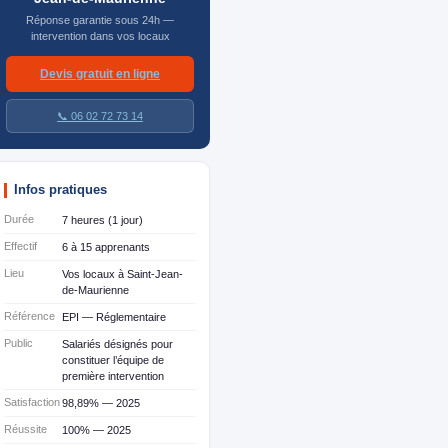
Réponse garantie sous 24h —
intervention dans vos locaux
Devis gratuit en ligne
📞 06 02 72 73 14
Infos pratiques
Durée
7 heures (1 jour)
Effectif
6 à 15 apprenants
Lieu
Vos locaux à Saint-Jean-
de-Maurienne
Référence
EPI — Réglementaire
Public
Salariés désignés pour
constituer l’équipe de
première intervention
Satisfaction
98,89% — 2025
Réussite
100% — 2025