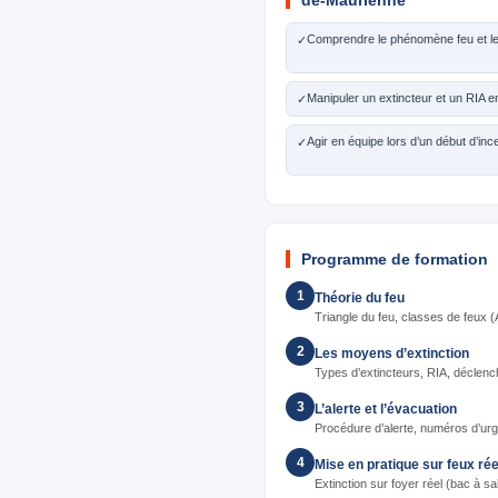
de-Maurienne
Comprendre le phénomène feu et le 
✓
Manipuler un extincteur et un RIA en
✓
Agir en équipe lors d’un début d’inc
✓
Programme de formation
1
Théorie du feu
Triangle du feu, classes de feux (
2
Les moyens d’extinction
Types d’extincteurs, RIA, déclenc
3
L’alerte et l’évacuation
Procédure d’alerte, numéros d’urge
4
Mise en pratique sur feux rée
Extinction sur foyer réel (bac à sa