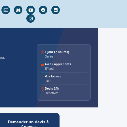
1 jour (7 heures)
⏱
Durée
eur.
4 à 12 apprenants
👥
Effectif
Vos locaux
⌂
Lieu
Devis 24h
⏱
Réactivité
Demander un devis à
Annecy