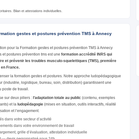
ritaires. Bilan et attestations individuelles.
ormation gestes et postures prévention TMS à Annecy
tion pour la Formation gestes et postures prévention TMS à Annecy
s et postures prévention tms est une
formation accrédité INRS qui
e et prévenir les troubles musculo-squelettiques (TMS), première
 en France.
enser la formation gestes et postures. Notre approche ludopédagogique
 (industrie, logistique, bureau, soin, distribution) garantissent une
 poste de travail.
 sur deux piliers :
l’adaptation totale au public
(contenu, exemples
ants) et la
ludopédagogie
(mises en situation, outils interactifs, réalité
isation et l’engagement.
és dans votre secteur d’activité
pements dans votre environnement de travail
gement, grille d’évaluation, attestation individuelle
O — devis personnalisé sous 24h