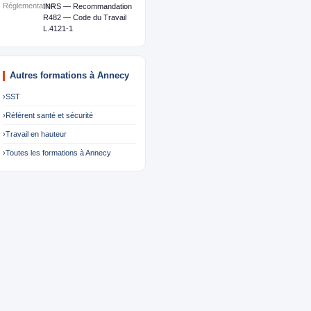
Réglementation
INRS — Recommandation
R482 — Code du Travail
L.4121-1
Autres formations à Annecy
›
SST
›
Référent santé et sécurité
›
Travail en hauteur
›
Toutes les formations à Annecy