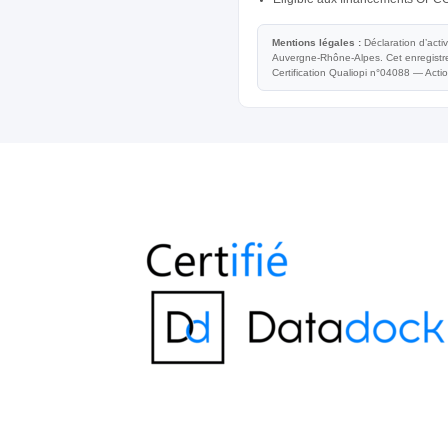
Mentions légales :
Déclaration d’acti
Auvergne-Rhône-Alpes. Cet enregistrem
Certification Qualiopi n°04088 — Acti