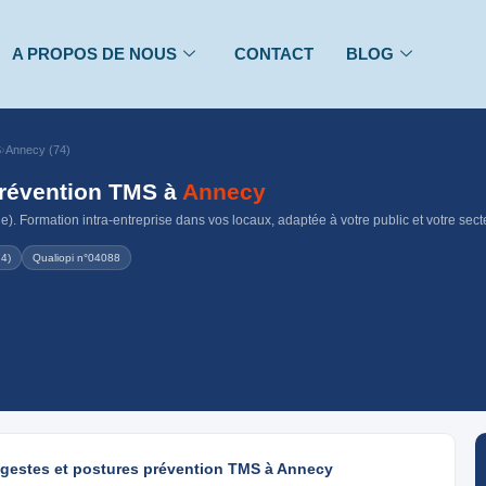
A PROPOS DE NOUS
CONTACT
BLOG
S
›
Annecy (74)
prévention TMS à
Annecy
. Formation intra-entreprise dans vos locaux, adaptée à votre public et votre sect
74)
Qualiopi n°04088
n gestes et postures prévention TMS à Annecy