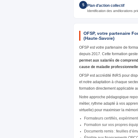
5
Plan d’action collectif
Identification des améliorations prio
OFSP, votre partenaire F
(Haute-Savoie)
OFSP est votre partenaire de forma
depuis 2017. Cette formation geste
permet aux salariés de comprendr
cause de maladie professionnelle
OFSP est accrédité INRS pour disp
et notre adaptation à chaque secteur
formation directement applicable au
Notre approche pédagogique repose
métier, rythme adapté à vos appren
virtuelle) pour maximiser la mémor
Formateurs certifiés, expériment
Formation sur vos propres équi
Documents remis : feuilles d’émar
Éligible aux financements OPC