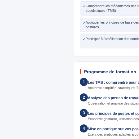
Comprendre les mécanismes des t
✓
squelettiques (TMS)
Appliquer les principes de base des
✓
postures
Participer à l’amélioration des condi
✓
Programme de formation
1
Les TMS : comprendre pour a
Anatomie simplifiée, statistiques
2
Analyse des postes de travai
Observation et analyse des situat
3
Les principes de gestes et p
Économie gestuelle, utilisation d
4
Mise en pratique sur vos pos
Exercices pratiques adaptés à votr