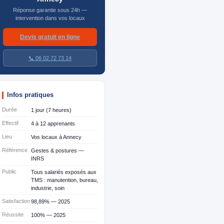
Réponse garantie sous 24h —
intervention dans vos locaux
Devis gratuit en ligne
📞 06 02 72 73 14
Infos pratiques
Durée
1 jour (7 heures)
Effectif
4 à 12 apprenants
Lieu
Vos locaux à Annecy
Référence
Gestes & postures —
INRS
Public
Tous salariés exposés aux
TMS : manutention, bureau,
industrie, soin
Satisfaction
98,89% — 2025
Réussite
100% — 2025