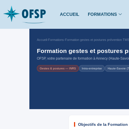
ACCUEIL
FORMATIONS
Accueil
›
Formations
›
Formation gestes et postures prévention TM
Formation gestes et postures 
OFSP, votre partenaire de formation à Annecy (Haute-Savoie)
Gestes & postures — INRS
Intra-entreprise
Haute-Savoie (
Objectifs de la Formatio