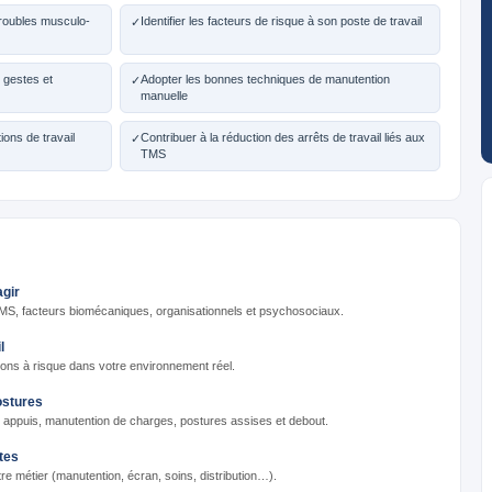
roubles musculo-
Identifier les facteurs de risque à son poste de travail
✓
 gestes et
Adopter les bonnes techniques de manutention
✓
manuelle
tions de travail
Contribuer à la réduction des arrêts de travail liés aux
✓
TMS
gir
 TMS, facteurs biomécaniques, organisationnels et psychosociaux.
l
ions à risque dans votre environnement réel.
ostures
es appuis, manutention de charges, postures assises et debout.
tes
e métier (manutention, écran, soins, distribution…).