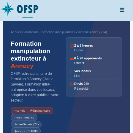
Accueil
›
Formations
›
Formation manipulation extincteur
›
Annecy (74)
Formation
2 à 3 heures
⏱
manipulation
Durée
extincteur à
6 à 20 apprenants
👥
Effectif
Annecy
Vos locaux
⌂
OFSP, votre partenaire de
Lieu
formation à Annecy (Haute-
Devis 24h
Savoie). Formation intra-
⏱
Réactivité
entreprise dans vos locaux,
adaptée à votre public et votre
secteur.
Incendie — Réglementaire
Intra-entreprise
Haute-Savoie (74)
Qualiopi n°04088