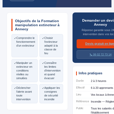
Demander un devi
Objectifs de la Formation
Annecy
manipulation extincteur à
Annecy
Réponse garantie sous 2
intervention dans vos lo
Comprendre le
Choisir
✓
✓
fonctionnement
l’extincteur
Devis gratuit en lig
d’un extincteur
adapté à la
classe de
feu
📞 06 02 72 73 14
Manipuler un
Connaître
✓
✓
extincteur en
les limites
conditions
d’intervention
Infos pratiques
réelles ou
et quand
simulées
évacuer
Durée
2 à 3 heures
Effectif
Déclencher
Appliquer les
6 à 20 apprenants
✓
✓
l’alerte avant
consignes
Lieu
Vos locaux à Anne
toute
de sécurité
intervention
incendie
Référence
Incendie — Réglem
Public
Tous les salariés 
l’établissement