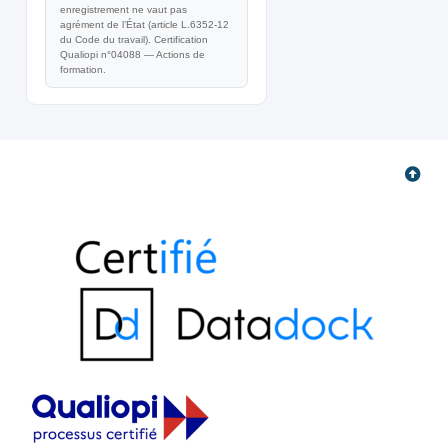
enregistrement ne vaut pas
agrément de l’État (article L.6352-12
du Code du travail). Certification
Qualiopi n°04088 — Actions de
formation.