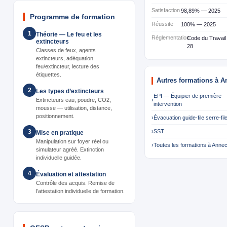
Satisfaction
98,89% — 2025
Programme de formation
Réussite
100% — 2025
1
Théorie — Le feu et les
Réglementation
Code du Travail
extincteurs
28
Classes de feux, agents
extincteurs, adéquation
feu/extincteur, lecture des
étiquettes.
Autres formations à A
2
Les types d’extincteurs
EPI — Équipier de première
Extincteurs eau, poudre, CO2,
›
intervention
mousse — utilisation, distance,
positionnement.
›
Évacuation guide-file serre-fil
›
SST
3
Mise en pratique
Manipulation sur foyer réel ou
›
Toutes les formations à Anne
simulateur agréé. Extinction
individuelle guidée.
4
Évaluation et attestation
Contrôle des acquis. Remise de
l’attestation individuelle de formation.