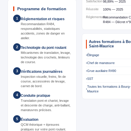
Satisfaction
98,89% — 2025
Programme de formation
Réussite
100% — 2025
Réglementation
Recommandation 
1
Réglementation et risques
R484 — Décret n°9
Recommandation R484,
responsabilités, statistiques
accidents, zones de danger en
atelier.
Autres formations à Bo
Saint-Maurice
2
Technologie du pont roulant
Mécanismes de translation, levage,
›
Élingage
technologie des crochets, limiteurs
de course.
›
Chef de manœuvre
›
Grue auxiliaire R490
3
Vérifications journalières
Inspection visuelle, freins, fin de
›
SST
course, accessoires de levage,
carnet de bord.
Toutes les formations à Bourg-
›
Maurice
4
Conduite pratique
Translation pont et chariot, levage
et descente de charge, anti-ballant,
manœuvres précises.
5
Évaluation
QCM théorique + épreuves
pratiques sur votre pont roulant.