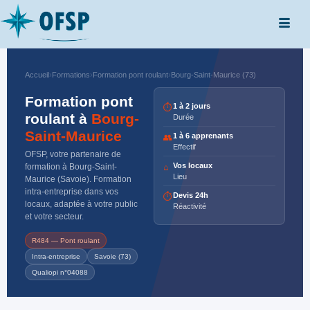
Accueil
›
Formations
›
Formation pont roulant
›
Bourg-Saint-Maurice (73)
Formation pont
1 à 2 jours
⏱
roulant à
Bourg-
Durée
Saint-Maurice
1 à 6 apprenants
👥
Effectif
OFSP, votre partenaire de
Vos locaux
formation à Bourg-Saint-
⌂
Lieu
Maurice (Savoie). Formation
intra-entreprise dans vos
Devis 24h
⏱
locaux, adaptée à votre public
Réactivité
et votre secteur.
R484 — Pont roulant
Intra-entreprise
Savoie (73)
Qualiopi n°04088