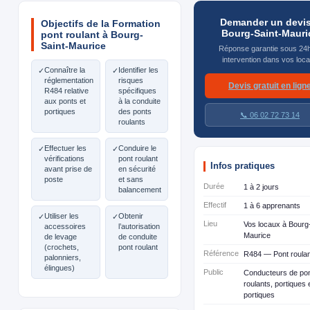
Demander un devis
Objectifs de la Formation
Bourg-Saint-Mauri
pont roulant à Bourg-
Saint-Maurice
Réponse garantie sous 24
intervention dans vos loc
Connaître la
Identifier les
✓
✓
réglementation
risques
Devis gratuit en lign
R484 relative
spécifiques
aux ponts et
à la conduite
portiques
des ponts
📞 06 02 72 73 14
roulants
Effectuer les
Conduire le
✓
✓
vérifications
pont roulant
Infos pratiques
avant prise de
en sécurité
poste
et sans
Durée
1 à 2 jours
balancement
Effectif
1 à 6 apprenants
Utiliser les
Obtenir
✓
✓
Lieu
Vos locaux à Bourg-
accessoires
l’autorisation
Maurice
de levage
de conduite
(crochets,
pont roulant
Référence
R484 — Pont roulan
palonniers,
élingues)
Public
Conducteurs de po
roulants, portiques 
portiques