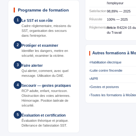
l’employeur
Programme de formation
Satisfaction
98,89% — 2025
Réussite
100% — 2025
1
Le SST et son rôle
Cadre réglementaire, missions du
Réglementation
Article R4224-15 d
SST, organisation des secours
du Travail
dans l’entreprise.
2
Protéger et examiner
Identifier les dangers, mettre en
Autres formations à Mo
sécurité, examiner la victime.
›
Habilitation électrique
3
Faire alerter
›
Lutte contre l’incendie
Qui alerter, comment, avec quel
message. Utilisation du DAE.
›
AIPR
4
Secourir — gestes pratiques
›
Gestes et postures
RCP adulte, enfant, nourrisson.
›
Toutes les formations à Moûtie
Obstruction des voies aériennes.
Hémorragie. Position latérale de
sécurité.
5
Évaluation et certification
Évaluation théorique et pratique.
Délivrance de l’attestation SST.