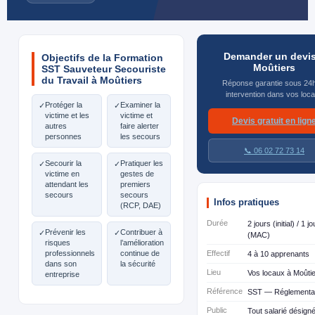
Demander un devis
Objectifs de la Formation
Moûtiers
SST Sauveteur Secouriste
du Travail à Moûtiers
Réponse garantie sous 24
intervention dans vos loc
Protéger la
Examiner la
✓
✓
victime et les
victime et
Devis gratuit en lign
autres
faire alerter
personnes
les secours
📞 06 02 72 73 14
Secourir la
Pratiquer les
✓
✓
victime en
gestes de
attendant les
premiers
secours
secours
Infos pratiques
(RCP, DAE)
Durée
2 jours (initial) / 1 jo
Prévenir les
Contribuer à
✓
✓
(MAC)
risques
l’amélioration
professionnels
continue de
Effectif
4 à 10 apprenants
dans son
la sécurité
Lieu
Vos locaux à Moûti
entreprise
Référence
SST — Réglementa
Public
Tout salarié désign