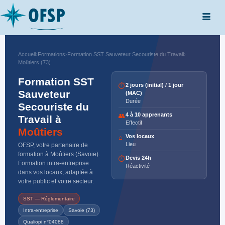
Accueil
›
Formations
›
Formation SST Sauveteur Secouriste du Travail
›
Moûtiers (73)
Formation SST
2 jours (initial) / 1 jour
⏱
Sauveteur
(MAC)
Durée
Secouriste du
4 à 10 apprenants
👥
Travail à
Effectif
Moûtiers
Vos locaux
⌂
Lieu
OFSP, votre partenaire de
formation à Moûtiers (Savoie).
Devis 24h
⏱
Formation intra-entreprise
Réactivité
dans vos locaux, adaptée à
votre public et votre secteur.
SST — Réglementaire
Intra-entreprise
Savoie (73)
Qualiopi n°04088