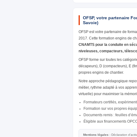
OFSP, votre partenaire Fo
Savoie)
OFSP est votre partenaire de forma
2017. Cette formation engins de ch
CNAMTS pour la conduite en sécur
niveleuses, compacteurs, télesc
OFSP forme sur toutes les catégori
décapeurs), D (compacteurs), E (fin
propres engins de chantier.
Notre approche pédagogique repose
métier, rythme adapté à vos appren
virtuelle) pour maximiser la mémor
Formateurs certifiés, expériment
Formation sur vos propres équi
Documents remis : feuilles d’émar
Éligible aux financements OPC
Mentions légales :
Déclaration d’acti