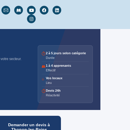
2 à 5 jours selon catégorie
⏱
Durée
votre secteur.
1 à 4 apprenants
👥
Effectif
Vos locaux
⌂
Lieu
Devis 24h
⏱
Réactivité
Demander un devis à
Thonon-les-Bains