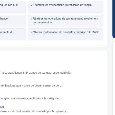
isques liés aux
Effectuer les vérifications journalières de l’engin
✓
chantier
Réaliser les opérations de terrassement, nivellement
✓
ou manutention
venants du
Obtenir l’autorisation de conduite conforme à la R482
✓
482, statistiques BTP, zones de danger, responsabilités.
vérifications avant prise de poste, carnet de bord.
s engins, manœuvres spécifiques à la catégorie.
que
ivrance de l’autorisation de conduite par l’employeur.