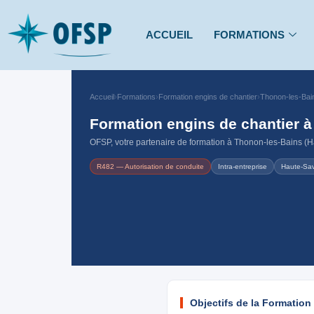
ACCUEIL
FORMATIONS
Accueil
›
Formations
›
Formation engins de chantier
›
Thonon-les-Bai
Formation engins de chantier 
OFSP, votre partenaire de formation à Thonon-les-Bains (Ha
R482 — Autorisation de conduite
Intra-entreprise
Haute-Sav
Objectifs de la Formation