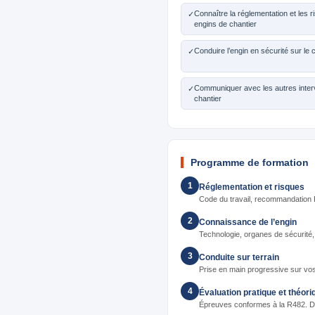
Connaître la réglementation et les r
✓
engins de chantier
Conduire l’engin en sécurité sur le 
✓
Communiquer avec les autres inter
✓
chantier
Programme de formation
1
Réglementation et risques
Code du travail, recommandation R
2
Connaissance de l’engin
Technologie, organes de sécurité, 
3
Conduite sur terrain
Prise en main progressive sur vo
4
Évaluation pratique et théori
Épreuves conformes à la R482. Dél