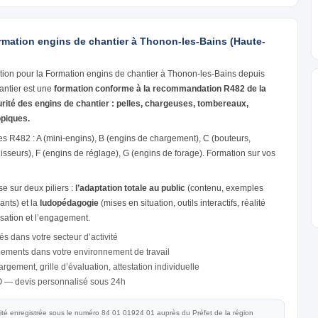
rmation engins de chantier à Thonon-les-Bains (Haute-
tion pour la Formation engins de chantier à Thonon-les-Bains depuis
antier est une
formation conforme à la recommandation R482 de la
ité des engins de chantier : pelles, chargeuses, tombereaux,
opiques.
es R482 : A (mini-engins), B (engins de chargement), C (bouteurs,
isseurs), F (engins de réglage), G (engins de forage). Formation sur vos
 sur deux piliers :
l’adaptation totale au public
(contenu, exemples
ants) et la
ludopédagogie
(mises en situation, outils interactifs, réalité
isation et l’engagement.
és dans votre secteur d’activité
pements dans votre environnement de travail
gement, grille d’évaluation, attestation individuelle
O — devis personnalisé sous 24h
vité enregistrée sous le numéro 84 01 01924 01 auprès du Préfet de la région