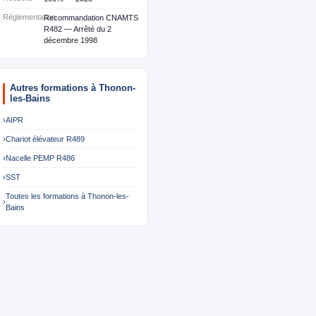
Réglementation
Recommandation CNAMTS
R482 — Arrêté du 2
décembre 1998
Autres formations à Thonon-
les-Bains
›
AIPR
›
Chariot élévateur R489
›
Nacelle PEMP R486
›
SST
Toutes les formations à Thonon-les-
›
Bains