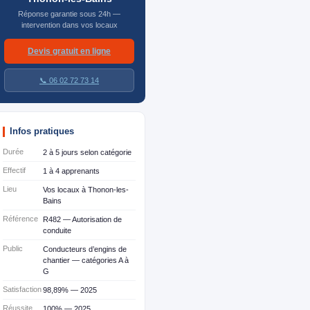
Réponse garantie sous 24h —
intervention dans vos locaux
Devis gratuit en ligne
📞 06 02 72 73 14
Infos pratiques
Durée
2 à 5 jours selon catégorie
Effectif
1 à 4 apprenants
Lieu
Vos locaux à Thonon-les-
Bains
Référence
R482 — Autorisation de
conduite
Public
Conducteurs d’engins de
chantier — catégories A à
G
Satisfaction
98,89% — 2025
Réussite
100% — 2025