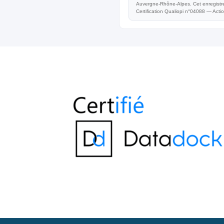
Auvergne-Rhône-Alpes. Cet enregistrem
Certification Qualiopi n°04088 — Acti