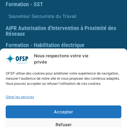
Formation - SST
Sauveteur Secouriste du Travail
AIPR Autorisation d'Intervention à Proximité des
Réseaux
Formation - Habilitation électrique
Nous respectons votre vie
Formation - Gestes et postures
privée
Formation Gestes et Postures - Prévention des TMS
OFSP utilise des cookies pour améliorer votre expérience de navigation,
mesurer l'audience de notre site et vous proposer des contenus adaptés.
PLAQUETTE DE PRÉSENTATION OFSP
Vous pouvez accepter ou refuser l'utilisation de ces cookies.
Gérer les services
SARL OFSP au capital de 100€
SIRET : 832 259 048 00029
Accepter
Numéro de déclaration d’activité : 84 01 01924 01 auprès
du préfet de région Auvergne Rhône Alpes, Ne vaut pas
Refuser