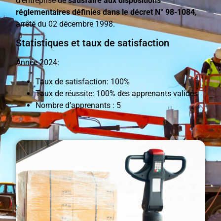
d’entreprise de
satisfaire aux dispositions
réglementaires définies dans le décret N° 98-1084
,
arrêté du 02 décembre 1998.
Statistiques et taux de satisfaction
Année 2024:
Taux de satisfaction: 100%
Taux de réussite: 100% des apprenants validés
Nombre d’apprenants : 5