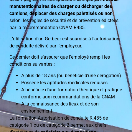
manutentionnaires de charger ou décharger des
camions
,
déplacer des charges palettisés ou non
selon les règles de sécurité et de prévention édictées
par la recommandation CNAM R485.
L’utilisation d’un Gerbeur est soumise à l’autorisation
de conduite délivré par l’employeur.
Ce dernier doit s’assurer que l’employé rempli les
conditions suivantes :
A plus de 18 ans (ou bénéficie d’une dérogation)
Possède les aptitudes médicales requises
A bénéficié d’une formation théorique et pratique
conforme aux recommandations de la CNAM
A la connaissance des lieux et de son
environnement
La formation Autorisation de conduite R.485 de
catégorie 1 ou de catégorie 2 permet aux chefs