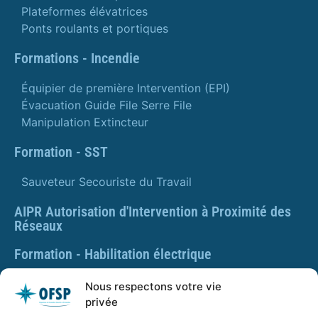
Plateformes élévatrices
Ponts roulants et portiques
Formations - Incendie
Équipier de première Intervention (EPI)
Évacuation Guide File Serre File
Manipulation Extincteur
Formation - SST
Sauveteur Secouriste du Travail
AIPR Autorisation d'Intervention à Proximité des
Réseaux
Formation - Habilitation électrique
Formation - Gestes et postures
Nous respectons votre vie
privée
Formation Gestes et Postures - Prévention des TMS