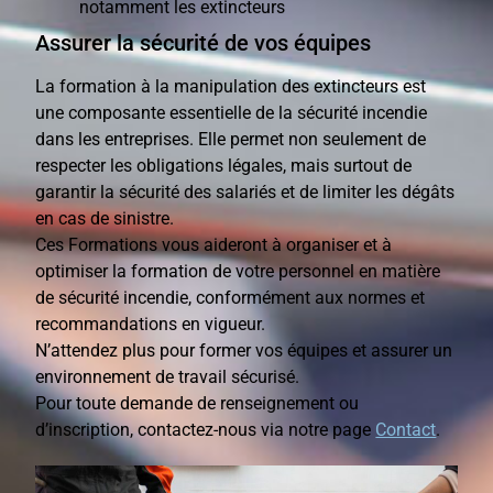
notamment les extincteurs
Assurer la sécurité de vos équipes
La formation à la manipulation des extincteurs est
une composante essentielle de la sécurité incendie
dans les entreprises. Elle permet non seulement de
respecter les obligations légales, mais surtout de
garantir la sécurité des salariés et de limiter les dégâts
en cas de sinistre.
Ces Formations vous aideront à organiser et à
optimiser la formation de votre personnel en matière
de sécurité incendie, conformément aux normes et
recommandations en vigueur.
N’attendez plus pour former vos équipes et assurer un
environnement de travail sécurisé.
Pour toute demande de renseignement ou
d’inscription, contactez-nous via notre page
Contact
.