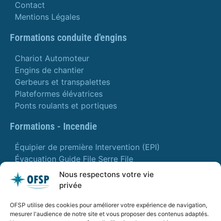
Contact
Mentions Légales
Formations conduite d'engins
Chariot Automoteur
Engins de chantier
Gerbeurs et transpalettes
Plateformes élévatrices
Ponts roulants et portiques
Formations - Incendie
Équipier de première Intervention (EPI)
Évacuation Guide File Serre File
Manipulation Extincteur
Nous respectons votre vie
privée
Formation - SST
OFSP utilise des cookies pour améliorer votre expérience de navigation,
Sauveteur Secouriste du Travail
mesurer l'audience de notre site et vous proposer des contenus adaptés.