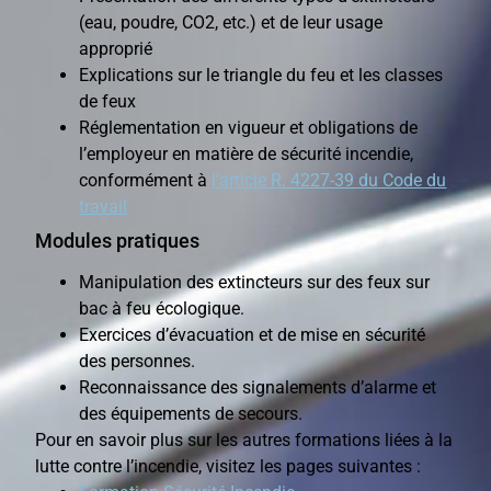
(eau, poudre, CO2, etc.) et de leur usage
approprié
Explications sur le triangle du feu et les classes
de feux
Réglementation en vigueur et obligations de
l’employeur en matière de sécurité incendie,
conformément à
l’article R. 4227-39 du Code du
travail
Modules pratiques
Manipulation des extincteurs sur des feux sur
bac à feu écologique.
Exercices d’évacuation et de mise en sécurité
des personnes.
Reconnaissance des signalements d’alarme et
des équipements de secours.
Pour en savoir plus sur les autres formations liées à la
lutte contre l’incendie, visitez les pages suivantes :