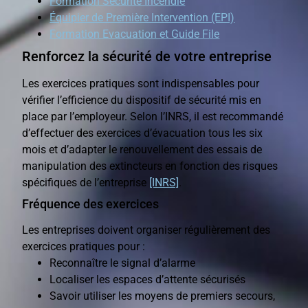
Formation Sécurité Incendie
Équipier de Première Intervention (EPI)
Formation Evacuation et Guide File
Renforcez la sécurité de votre entreprise
Les exercices pratiques sont indispensables pour
vérifier l’efficience du dispositif de sécurité mis en
place par l’employeur. Selon l’INRS, il est recommandé
d’effectuer des exercices d’évacuation tous les six
mois et d’adapter le renouvellement des essais de
manipulation des extincteurs en fonction des risques
spécifiques de l’entreprise
[INRS]
.
Fréquence des exercices
Les entreprises doivent organiser régulièrement des
exercices pratiques pour :
Reconnaître le signal d’alarme
Localiser les espaces d’attente sécurisés
Savoir utiliser les moyens de premiers secours,