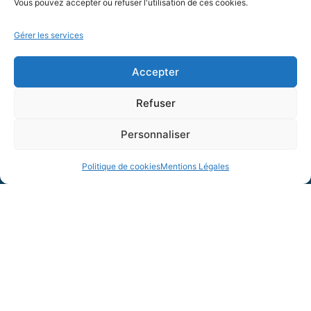
Vous pouvez accepter ou refuser l'utilisation de ces cookies.
AIPR Autorisation d'Intervention à Proximité des
Réseaux
Gérer les services
Formation - Habilitation électrique
Accepter
Formation - Gestes et postures
Refuser
Formation Gestes et Postures - Prévention des TMS
Personnaliser
PLAQUETTE DE PRÉSENTATION OFSP
Politique de cookies
Mentions Légales
SARL OFSP au capital de 100€
SIRET : 832 259 048 00029
Numéro de déclaration d’activité : 84 01 01924 01 auprès
du préfet de région Auvergne Rhône Alpes, Ne vaut pas
agrément de l’État.
OFSP.fr – Tous droits réservés –
Mentions Légales
–
CGV_OFSP