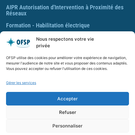
AIPR Autorisation d'Intervention à Proximité des
Réseaux
Formation - Habilitation électrique
Formation - Gestes et postures
Nous respectons votre vie
privée
Formation Gestes et Postures - Prévention des TMS
OFSP utilise des cookies pour améliorer votre expérience de navigation,
PLAQUETTE DE PRÉSENTATION OFSP
mesurer l'audience de notre site et vous proposer des contenus adaptés.
Vous pouvez accepter ou refuser l'utilisation de ces cookies.
Gérer les services
SARL OFSP au capital de 100€
SIRET : 832 259 048 00029
Accepter
Numéro de déclaration d’activité : 84 01 01924 01 auprès
du préfet de région Auvergne Rhône Alpes, Ne vaut pas
Refuser
agrément de l’État.
Personnaliser
OFSP.fr – Tous droits réservés –
Mentions Légales
–
CGV_OFSP