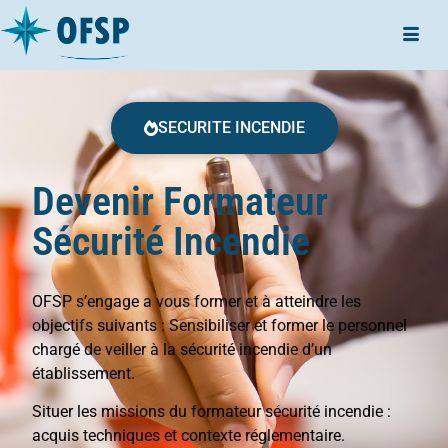
SECURITE INCENDIE
Devenir Formateur
Sécurité Incendie
OFSP s’engage a vous former et à atteindre les
objectifs suivants : Sensibiliser et former le personnel
chargé de veiller à la sécurité incendie d’un
établissement.
Situer les missions du formateur sécurité incendie :
acquis techniques et contexte réglementaire.