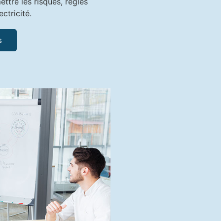
ttre les risques, règles
ectricité.
s