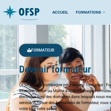
ACCUEIL
FORMATIONS
FORMATEUR
Devenir formateur
OFSP vous accompagne pour devenir formateur : Fo
Incendie, Tuteur ou Maître d’Apprentissage, Formateu
électrique sont des domaines dans lesquels nous met
service. A l’issue des formations de formateur, vous 
votre tour votre savoir.