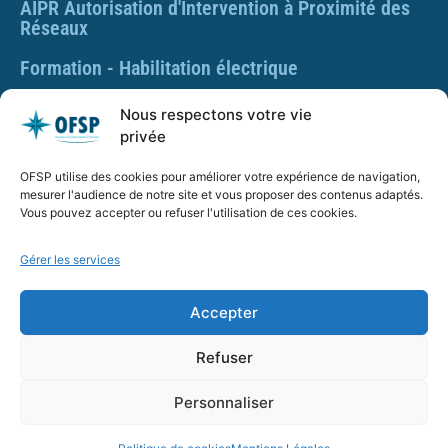
AIPR Autorisation d'Intervention à Proximité des
Réseaux
Formation - Habilitation électrique
Formation - Gestes et postures
Nous respectons votre vie
privée
Formation Gestes et Postures - Prévention des TMS
OFSP utilise des cookies pour améliorer votre expérience de navigation,
PLAQUETTE DE PRÉSENTATION OFSP
mesurer l'audience de notre site et vous proposer des contenus adaptés.
Vous pouvez accepter ou refuser l'utilisation de ces cookies.
Gérer les services
SARL OFSP au capital de 100€
SIRET : 832 259 048 00029
Accepter
Numéro de déclaration d’activité : 84 01 01924 01 auprès
du préfet de région Auvergne Rhône Alpes, Ne vaut pas
Refuser
agrément de l’État.
Personnaliser
OFSP.fr – Tous droits réservés –
Mentions Légales
–
CGV_OFSP