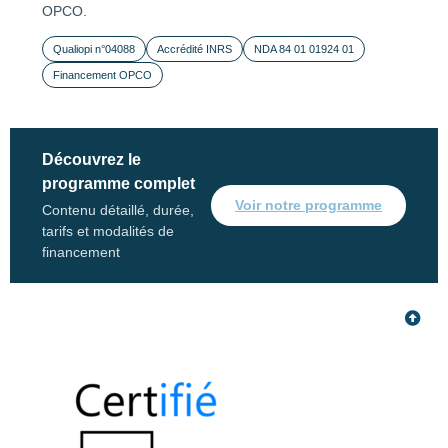
OPCO.
Qualiopi n°04088
Accrédité INRS
NDA 84 01 01924 01
Financement OPCO
Découvrez le
programme complet
Voir notre programme
Contenu détaillé, durée,
tarifs et modalités de
financement