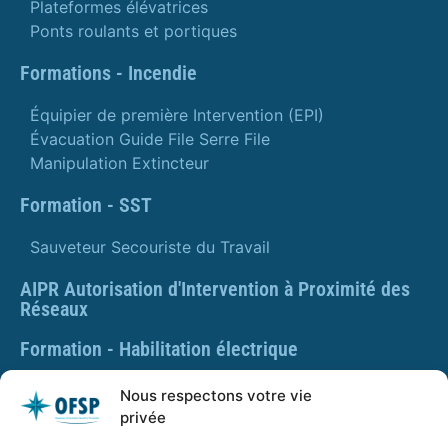
Plateformes élévatrices
Ponts roulants et portiques
Formations - Incendie
Équipier de première Intervention (EPI)
Évacuation Guide File Serre File
Manipulation Extincteur
Formation - SST
Sauveteur Secouriste du Travail
AIPR Autorisation d'Intervention à Proximité des
Réseaux
Formation - Habilitation électrique
Formation - Gestes et postures
Nous respectons votre vie
privée
Formation Gestes et Postures - Prévention des TMS