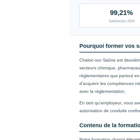
99,21%
Satisfaction 2024
Pourquoi former vos s
Chalon-sur-Saône est deuxième 
secteurs chimique, pharmaceut
réglementaires que partout en 
d’acquérir les compétences néc
avec la réglementation.
En tant qu’employeur, vous ave
autorisation de conduite confo
Contenu de la formatio
Notre formation chariot élévat