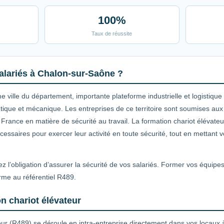
100%
Taux de réussite
alariés à Chalon-sur-Saône ?
ville du département, importante plateforme industrielle et logistique
ique et mécanique. Les entreprises de ce territoire sont soumises au
France en matière de sécurité au travail. La formation chariot élévateu
essaires pour exercer leur activité en toute sécurité, tout en mettant v
z l’obligation d’assurer la sécurité de vos salariés. Former vos équipe
rme au référentiel R489.
n chariot élévateur
eur (R489) se déroule en intra-entreprise directement dans vos locaux