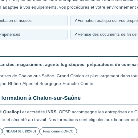
n adaptée à vos équipements, vos procédures et votre environnement de
ntation et risques
✓
Formation pratique sur vos propr
compétences
✓
Remise des documents de fin de 
caristes, magasiniers, agents logistiques, préparateurs de comm
eprises de Chalon-sur-Saône, Grand Chalon et plus largement dans tou
vergne-Rhône-Alpes et Bourgogne-Franche-Comté.
e formation à Chalon-sur-Saône
ié
Qualiopi
et accrédité
INRS
, OFSP accompagne les entreprises de C
nté et sécurité au travail. Nos formations sont éligibles aux financeme
NDA 84 01 01924 01
Financement OPCO