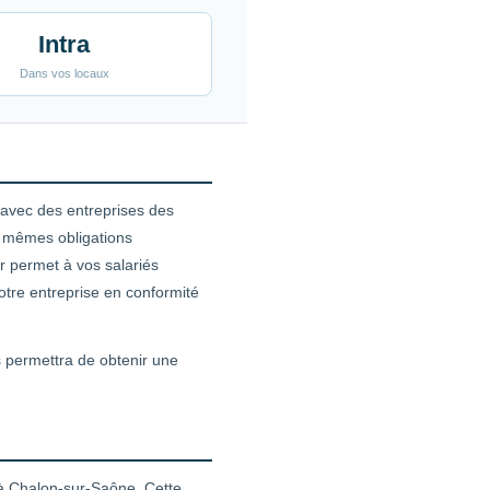
Intra
Dans vos locaux
 avec des entreprises des
x mêmes obligations
r permet à vos salariés
otre entreprise en conformité
s permettra de obtenir une
 à Chalon-sur-Saône. Cette