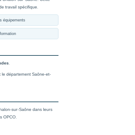
 travail spécifique.
es équipements
formation
andes
.
t le département Saône-et-
halon-sur-Saône dans leurs
nts OPCO.