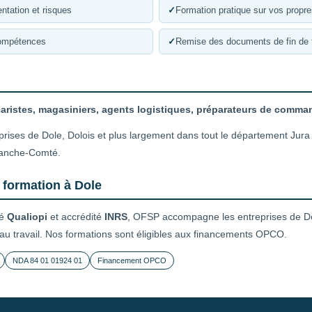
ntation et risques
✓
Formation pratique sur vos propr
compétences
✓
Remise des documents de fin de 
caristes, magasiniers, agents logistiques, préparateurs de comm
prises de Dole, Dolois et plus largement dans tout le département Jura
ranche-Comté.
 formation à Dole
ié
Qualiopi
et accrédité
INRS
, OFSP accompagne les entreprises de Do
 au travail. Nos formations sont éligibles aux financements OPCO.
NDA 84 01 01924 01
Financement OPCO