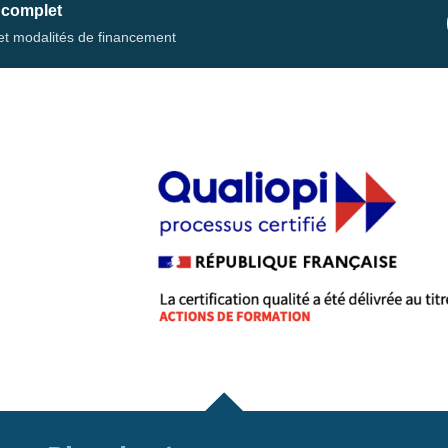
 complet
s et modalités de financement