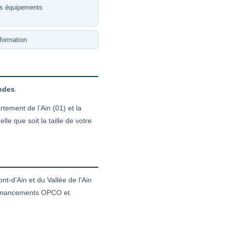
es équipements
formation
andes
.
rtement de l’Ain (01) et la
 que soit la taille de votre
t-d’Ain et du Vallée de l’Ain
x financements OPCO et