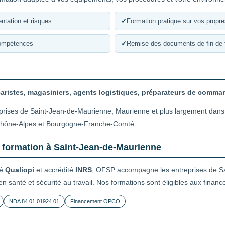
ntation et risques
✓
Formation pratique sur vos propr
compétences
✓
Remise des documents de fin de 
caristes, magasiniers, agents logistiques, préparateurs de comm
eprises de Saint-Jean-de-Maurienne, Maurienne et plus largement dans
-Rhône-Alpes et Bourgogne-Franche-Comté.
e formation à Saint-Jean-de-Maurienne
ié
Qualiopi
et accrédité
INRS
, OFSP accompagne les entreprises de S
 en santé et sécurité au travail. Nos formations sont éligibles aux fin
NDA 84 01 01924 01
Financement OPCO