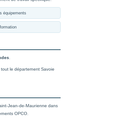
es équipements
formation
andes
.
 tout le département Savoie
aint-Jean-de-Maurienne dans
ancements OPCO.