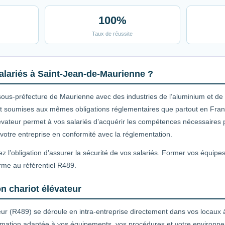
100%
Taux de réussite
alariés à Saint-Jean-de-Maurienne ?
us-préfecture de Maurienne avec des industries de l’aluminium et de l
sont soumises aux mêmes obligations réglementaires que partout en Fran
élévateur permet à vos salariés d’acquérir les compétences nécessaires p
 votre entreprise en conformité avec la réglementation.
z l’obligation d’assurer la sécurité de vos salariés. Former vos équipe
rme au référentiel R489.
n chariot élévateur
teur (R489) se déroule en intra-entreprise directement dans vos locaux
rmation adaptée à vos équipements, vos procédures et votre environnem