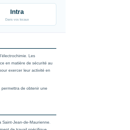
Intra
Dans vos locaux
’électrochimie. Les
ce en matière de sécurité au
our exercer leur activité en
s permettra de obtenir une
 à Saint-Jean-de-Maurienne.
ent de travail spécifique.