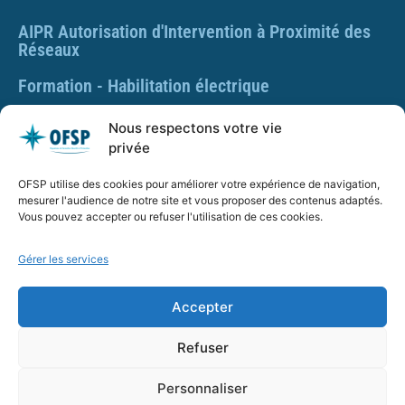
AIPR Autorisation d'Intervention à Proximité des
Réseaux
Formation - Habilitation électrique
Formation - Gestes et postures
Nous respectons votre vie
privée
Formation Gestes et Postures - Prévention des TMS
OFSP utilise des cookies pour améliorer votre expérience de navigation,
PLAQUETTE DE PRÉSENTATION OFSP
mesurer l'audience de notre site et vous proposer des contenus adaptés.
Vous pouvez accepter ou refuser l'utilisation de ces cookies.
Gérer les services
SARL OFSP au capital de 100€
SIRET : 832 259 048 00029
Accepter
Numéro de déclaration d’activité : 84 01 01924 01 auprès
du préfet de région Auvergne Rhône Alpes, Ne vaut pas
Refuser
agrément de l’État.
Personnaliser
OFSP.fr – Tous droits réservés –
Mentions Légales
–