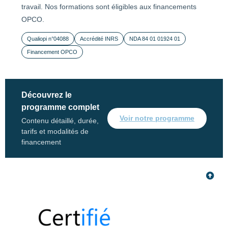
travail. Nos formations sont éligibles aux financements
OPCO.
Qualiopi n°04088
Accrédité INRS
NDA 84 01 01924 01
Financement OPCO
Découvrez le
programme complet
Voir notre programme
Contenu détaillé, durée,
tarifs et modalités de
financement