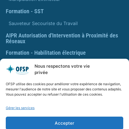
Formation - SST
Sauveteur Secouriste du Travail
AIPR Autorisation d'Intervention à Proximité des
Réseaux
Formation - Habilitation électrique
Formation - Gestes et postures
Nous respectons votre vie
privée
Formation Gestes et Postures - Prévention des TMS
OFSP utilise des cookies pour améliorer votre expérience de navigation,
PLAQUETTE DE PRÉSENTATION OFSP
mesurer l'audience de notre site et vous proposer des contenus adaptés.
Vous pouvez accepter ou refuser l'utilisation de ces cookies.
Gérer les services
SARL OFSP au capital de 100€
SIRET : 832 259 048 00029
Accepter
Numéro de déclaration d’activité : 84 01 01924 01 auprès