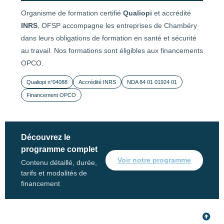
Organisme de formation certifié
Qualiopi
et accrédité
INRS
, OFSP accompagne les entreprises de Chambéry
dans leurs obligations de formation en santé et sécurité
au travail. Nos formations sont éligibles aux financements
OPCO.
Qualiopi n°04088
Accrédité INRS
NDA 84 01 01924 01
Financement OPCO
Découvrez le
programme complet
Voir notre programme
Contenu détaillé, durée,
tarifs et modalités de
financement