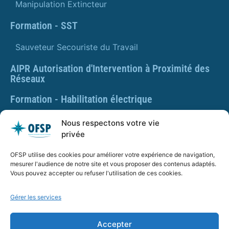
Manipulation Extincteur
Formation - SST
Sauveteur Secouriste du Travail
AIPR Autorisation d'Intervention à Proximité des
Réseaux
Formation - Habilitation électrique
Formation - Gestes et postures
Nous respectons votre vie
privée
Formation Gestes et Postures - Prévention des TMS
OFSP utilise des cookies pour améliorer votre expérience de navigation,
PLAQUETTE DE PRÉSENTATION OFSP
mesurer l'audience de notre site et vous proposer des contenus adaptés.
Vous pouvez accepter ou refuser l'utilisation de ces cookies.
Gérer les services
SARL OFSP au capital de 100€
SIRET : 832 259 048 00029
Accepter
Numéro de déclaration d’activité : 84 01 01924 01 auprès