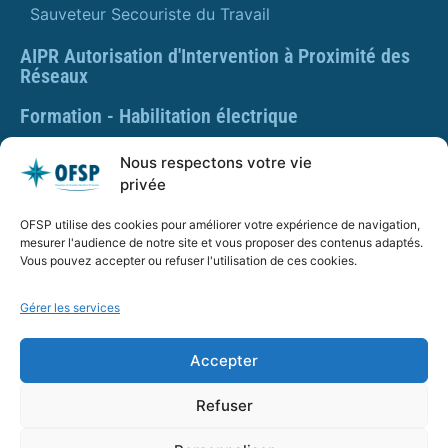
Sauveteur Secouriste du Travail
AIPR Autorisation d'Intervention à Proximité des
Réseaux
Formation - Habilitation électrique
Formation - Gestes et postures
Nous respectons votre vie
privée
Formation Gestes et Postures - Prévention des TMS
OFSP utilise des cookies pour améliorer votre expérience de navigation,
PLAQUETTE DE PRÉSENTATION OFSP
mesurer l'audience de notre site et vous proposer des contenus adaptés.
Vous pouvez accepter ou refuser l'utilisation de ces cookies.
Gérer les services
SARL OFSP au capital de 100€
SIRET : 832 259 048 00029
Accepter
Numéro de déclaration d’activité : 84 01 01924 01 auprès
du préfet de région Auvergne Rhône Alpes, Ne vaut pas
Refuser
agrément de l’État.