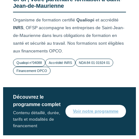
Jean-de-Maurienne
Organisme de formation certifié
Qualiopi
et accrédité
INRS
, OFSP accompagne les entreprises de Saint-Jean-
de-Maurienne dans leurs obligations de formation en
santé et sécurité au travail. Nos formations sont éligibles
aux financements OPCO.
Qualiopi n°04088
Accrédité INRS
NDA 84 01 01924 01
Financement OPCO
Découvrez le
programme complet
Voir notre programme
Contenu détaillé, durée,
tarifs et modalités de
financement