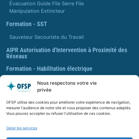
Évacuation Guide File Serre File
Manipulation Extincteur
Formation - SST
Sauveteur Secouriste du Travail
AIPR Autorisation d'Intervention à Proximité des
Réseaux
Formation - Habilitation électrique
Formation - Gestes et postures
Nous respectons votre vie
privée
Formation Gestes et Postures - Prévention des TMS
OFSP utilise des cookies pour améliorer votre expérience de navigation,
PLAQUETTE DE PRÉSENTATION OFSP
mesurer l'audience de notre site et vous proposer des contenus adaptés.
Vous pouvez accepter ou refuser l'utilisation de ces cookies.
Gérer les services
SARL OFSP au capital de 100€
SIRET : 832 259 048 00029