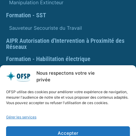
Manipulation Extincteur
Formation - SST
Sauveteur Secouriste du Travail
AIPR Autorisation d'Intervention à Proximité des
Réseaux
Formation - Habilitation électrique
Formation - Gestes et postures
Nous respectons votre vie
privée
Formation Gestes et Postures - Prévention des TMS
OFSP utilise des cookies pour améliorer votre expérience de navigation,
PLAQUETTE DE PRÉSENTATION OFSP
mesurer l'audience de notre site et vous proposer des contenus adaptés.
Vous pouvez accepter ou refuser l'utilisation de ces cookies.
Gérer les services
SARL OFSP au capital de 100€
SIRET : 832 259 048 00029
Accepter
Numéro de déclaration d’activité : 84 01 01924 01 auprès