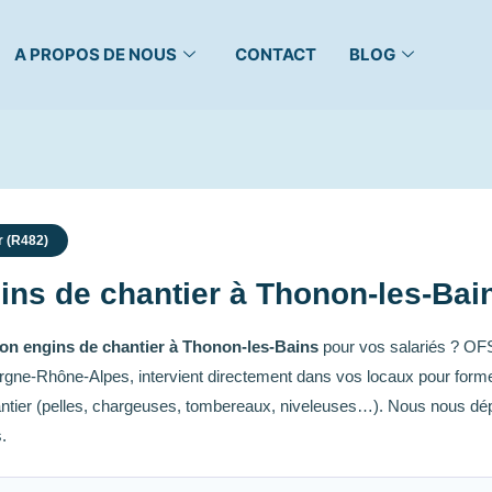
A PROPOS DE NOUS
CONTACT
BLOG
r (R482)
ins de chantier à Thonon-les-Bain
on engins de chantier à Thonon-les-Bains
pour vos salariés ? OF
ergne-Rhône-Alpes, intervient directement dans vos locaux pour forme
antier (pelles, chargeuses, tombereaux, niveleuses…). Nous nous dé
.