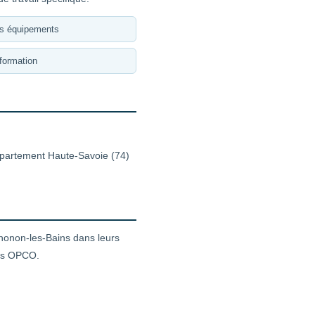
es équipements
formation
département Haute-Savoie (74)
honon-les-Bains dans leurs
nts OPCO.