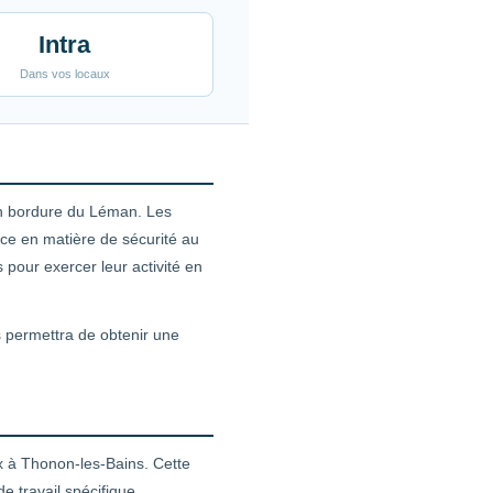
Intra
Dans vos locaux
 en bordure du Léman. Les
ce en matière de sécurité au
 pour exercer leur activité en
s permettra de obtenir une
x à Thonon-les-Bains. Cette
 travail spécifique.