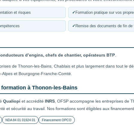
ntation et risques
✓
Formation pratique sur vos propr
compétences
✓
Remise des documents de fin de 
conducteurs d’engins, chefs de chantier, opérateurs BTP
.
eprises de Thonon-les-Bains, Chablais et plus largement dans tout le 
e-Alpes et Bourgogne-Franche-Comté.
e formation à Thonon-les-Bains
ié
Qualiopi
et accrédité
INRS
, OFSP accompagne les entreprises de T
nté et sécurité au travail. Nos formations sont éligibles aux financeme
NDA 84 01 01924 01
Financement OPCO