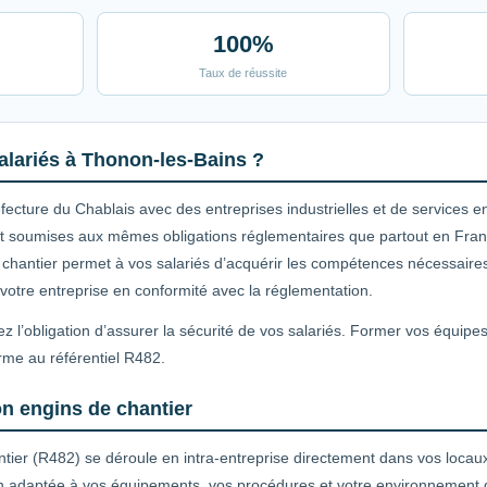
100%
Taux de réussite
alariés à Thonon-les-Bains ?
fecture du Chablais avec des entreprises industrielles et de services
sont soumises aux mêmes obligations réglementaires que partout en Fran
e chantier permet à vos salariés d’acquérir les compétences nécessaires
 votre entreprise en conformité avec la réglementation.
z l’obligation d’assurer la sécurité de vos salariés. Former vos équipe
rme au référentiel R482.
on engins de chantier
ntier (R482) se déroule en intra-entreprise directement dans vos locau
n adaptée à vos équipements, vos procédures et votre environnement de