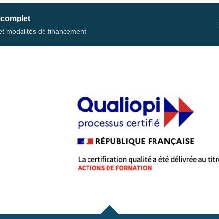
 complet
s et modalités de financement