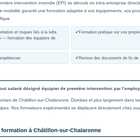
emière intervention incendie (EPI) se déroule en intra-entreprise dire
te modalité garantit une formation adaptée à vos équipements, vos pro
fique.
tation et risques liés à la lutte
✓
Formation pratique sur vos propr
se — formation des équipiers de
compétences
✓
Remise des documents de fin de 
out salarié désigné équipier de première intervention par l’emplo
prises de Châtillon-sur-Chalaronne, Dombes et plus largement dans tou
pes. Nos formateurs expérimentés se déplacent directement chez vous, 
 formation à Châtillon-sur-Chalaronne