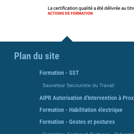
Plan du site
Formation - SST
Sauveteur Secouriste du Travail
AIPR Autorisation d'Intervention à Pro
Formation - Habilitation électrique
Formation - Gestes et postures