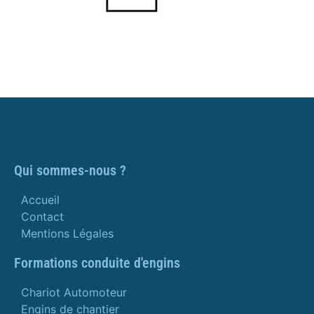
Qui sommes-nous ?
Accueil
Contact
Mentions Légales
Formations conduite d'engins
Chariot Automoteur
Engins de chantier