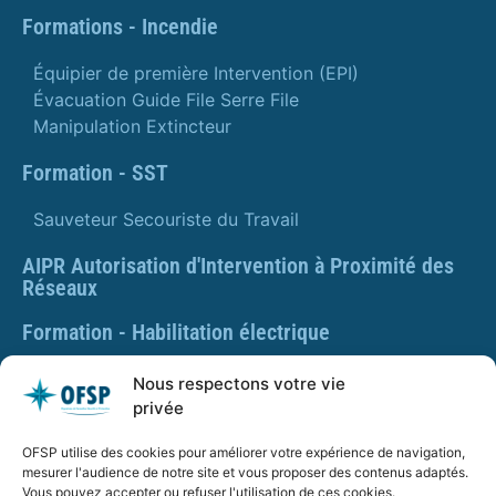
Formations - Incendie
Équipier de première Intervention (EPI)
Évacuation Guide File Serre File
Manipulation Extincteur
Formation - SST
Sauveteur Secouriste du Travail
AIPR Autorisation d'Intervention à Proximité des
Réseaux
Formation - Habilitation électrique
Formation - Gestes et postures
Nous respectons votre vie
privée
Formation Gestes et Postures - Prévention des TMS
OFSP utilise des cookies pour améliorer votre expérience de navigation,
PLAQUETTE DE PRÉSENTATION OFSP
mesurer l'audience de notre site et vous proposer des contenus adaptés.
Vous pouvez accepter ou refuser l'utilisation de ces cookies.