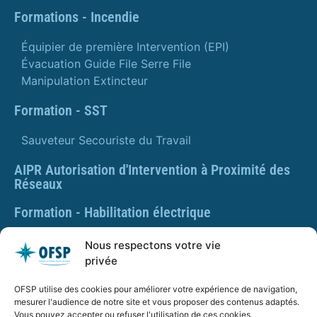
Formations - Incendie
Équipier de première Intervention (EPI)
Évacuation Guide File Serre File
Manipulation Extincteur
Formation - SST
Sauveteur Secouriste du Travail
AIPR Autorisation d'Intervention à Proximité des
Réseaux
Formation - Habilitation électrique
Formation - Gestes et postures
Nous respectons votre vie
privée
Formation Gestes et Postures - Prévention des TMS
OFSP utilise des cookies pour améliorer votre expérience de navigation,
PLAQUETTE DE PRÉSENTATION OFSP
mesurer l'audience de notre site et vous proposer des contenus adaptés.
Vous pouvez accepter ou refuser l'utilisation de ces cookies.