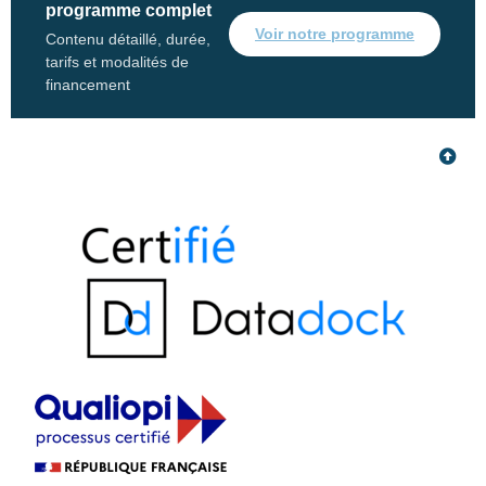
programme complet
Voir notre programme
Contenu détaillé, durée,
tarifs et modalités de
financement