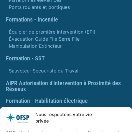
Plateformes élévatrices
Ponts roulants et portiques
Formations - Incendie
Équipier de première Intervention (EPI)
Évacuation Guide File Serre File
Manipulation Extincteur
Formation - SST
Sauveteur Secouriste du Travail
AIPR Autorisation d'Intervention à Proximité des
Réseaux
Formation - Habilitation électrique
Formation - Gestes et postures
Nous respectons votre vie
privée
Formation Gestes et Postures - Prévention des TMS