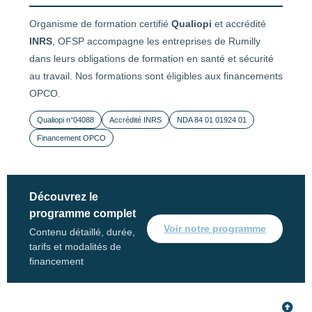
Organisme de formation certifié
Qualiopi
et accrédité
INRS
, OFSP accompagne les entreprises de Rumilly
dans leurs obligations de formation en santé et sécurité
au travail. Nos formations sont éligibles aux financements
OPCO.
Qualiopi n°04088
Accrédité INRS
NDA 84 01 01924 01
Financement OPCO
Découvrez le
programme complet
Voir notre programme
Contenu détaillé, durée,
tarifs et modalités de
financement