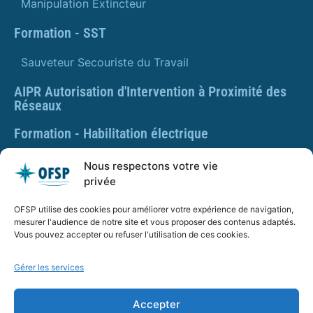
Manipulation Extincteur
Formation - SST
Sauveteur Secouriste du Travail
AIPR Autorisation d'Intervention à Proximité des
Réseaux
Formation - Habilitation électrique
Formation - Gestes et postures
Nous respectons votre vie
privée
Formation Gestes et Postures - Prévention des TMS
OFSP utilise des cookies pour améliorer votre expérience de navigation,
PLAQUETTE DE PRÉSENTATION OFSP
mesurer l'audience de notre site et vous proposer des contenus adaptés.
Vous pouvez accepter ou refuser l'utilisation de ces cookies.
Gérer les services
SARL OFSP au capital de 100€
SIRET : 832 259 048 00029
Accepter
Numéro de déclaration d’activité : 84 01 01924 01 auprès