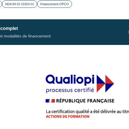
NDA 84 01 01924 01
Financement OPCO
 complet
s et modalités de financement