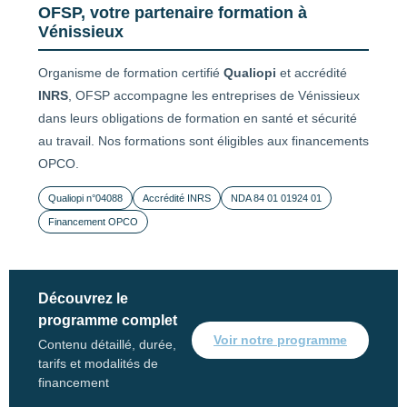
OFSP, votre partenaire formation à
Vénissieux
Organisme de formation certifié
Qualiopi
et accrédité
INRS
, OFSP accompagne les entreprises de Vénissieux
dans leurs obligations de formation en santé et sécurité
au travail. Nos formations sont éligibles aux financements
OPCO.
Qualiopi n°04088
Accrédité INRS
NDA 84 01 01924 01
Financement OPCO
Découvrez le
programme complet
Voir notre programme
Contenu détaillé, durée,
tarifs et modalités de
financement