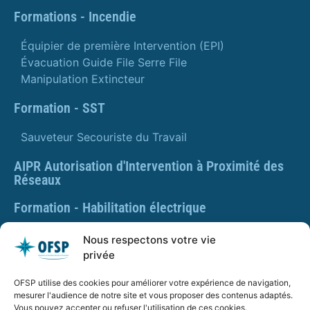
Formations - Incendie
Équipier de première Intervention (EPI)
Évacuation Guide File Serre File
Manipulation Extincteur
Formation - SST
Sauveteur Secouriste du Travail
AIPR Autorisation d'Intervention à Proximité des
Réseaux
Formation - Habilitation électrique
Formation - Gestes et postures
Nous respectons votre vie
privée
Formation Gestes et Postures - Prévention des TMS
OFSP utilise des cookies pour améliorer votre expérience de navigation,
PLAQUETTE DE PRÉSENTATION OFSP
mesurer l'audience de notre site et vous proposer des contenus adaptés.
Vous pouvez accepter ou refuser l'utilisation de ces cookies.