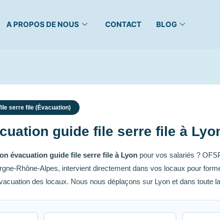
A PROPOS DE NOUS
CONTACT
BLOG
le serre file (Évacuation)
uation guide file serre file à Lyo
on évacuation guide file serre file à Lyon
pour vos salariés ? OFSP
ergne-Rhône-Alpes, intervient directement dans vos locaux pour forme
’évacuation des locaux. Nous nous déplaçons sur Lyon et dans toute l