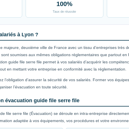
100%
Taux de réussite
alariés à Lyon ?
 majeure, deuxième ville de France avec un tissu d’entreprises très d
ire sont soumises aux mêmes obligations réglementaires que partout en 
ation guide file serre file permet à vos salariés d’acquérir les compéte
, tout en mettant votre entreprise en conformité avec la réglementation.
z l’obligation d’assurer la sécurité de vos salariés. Former vos équipe
rganiser l’évacuation en toute sécurité.
 évacuation guide file serre file
de file serre file (Évacuation) se déroule en intra-entreprise directeme
rmation adaptée à vos équipements, vos procédures et votre environnem