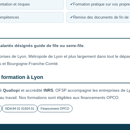
ntation et risques
✓
Formation pratique sur vos propr
compétences
✓
Remise des documents de fin de 
alariés désignés guide de file ou serre-file
.
prises de Lyon, Métropole de Lyon et plus largement dans tout le dépa
s et Bourgogne-Franche-Comté.
 formation à Lyon
ié
Qualiopi
et accrédité
INRS
, OFSP accompagne les entreprises de Ly
 au travail. Nos formations sont éligibles aux financements OPCO.
NDA 84 01 01924 01
Financement OPCO