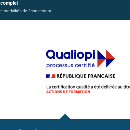
 complet
s et modalités de financement