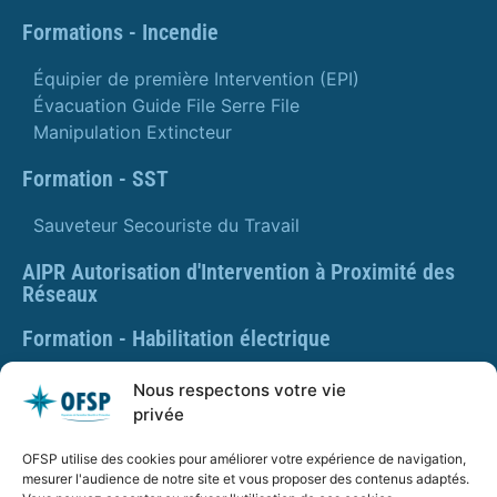
Formations - Incendie
Équipier de première Intervention (EPI)
Évacuation Guide File Serre File
Manipulation Extincteur
Formation - SST
Sauveteur Secouriste du Travail
AIPR Autorisation d'Intervention à Proximité des
Réseaux
Formation - Habilitation électrique
Formation - Gestes et postures
Nous respectons votre vie
privée
Formation Gestes et Postures - Prévention des TMS
OFSP utilise des cookies pour améliorer votre expérience de navigation,
PLAQUETTE DE PRÉSENTATION OFSP
mesurer l'audience de notre site et vous proposer des contenus adaptés.