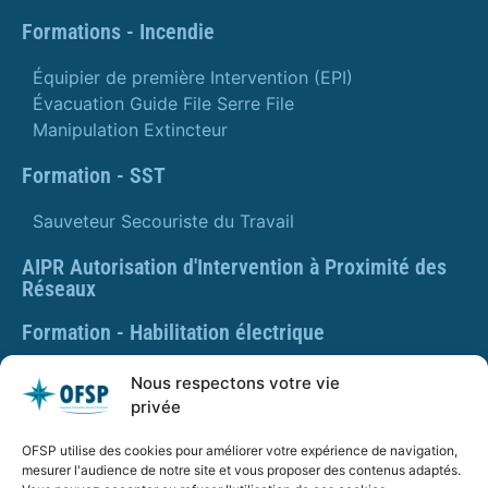
Formations - Incendie
Équipier de première Intervention (EPI)
Évacuation Guide File Serre File
Manipulation Extincteur
Formation - SST
Sauveteur Secouriste du Travail
AIPR Autorisation d'Intervention à Proximité des
Réseaux
Formation - Habilitation électrique
Formation - Gestes et postures
Nous respectons votre vie
privée
Formation Gestes et Postures - Prévention des TMS
OFSP utilise des cookies pour améliorer votre expérience de navigation,
PLAQUETTE DE PRÉSENTATION OFSP
mesurer l'audience de notre site et vous proposer des contenus adaptés.