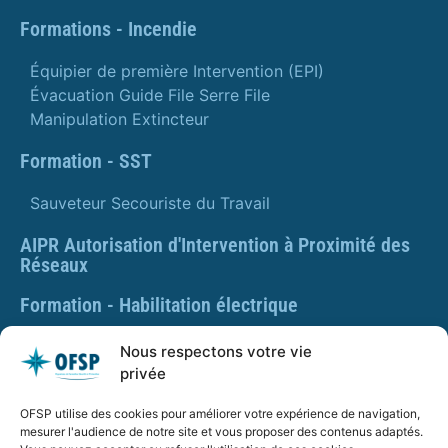
Formations - Incendie
Équipier de première Intervention (EPI)
Évacuation Guide File Serre File
Manipulation Extincteur
Formation - SST
Sauveteur Secouriste du Travail
AIPR Autorisation d'Intervention à Proximité des
Réseaux
Formation - Habilitation électrique
Formation - Gestes et postures
Nous respectons votre vie
privée
Formation Gestes et Postures - Prévention des TMS
OFSP utilise des cookies pour améliorer votre expérience de navigation,
PLAQUETTE DE PRÉSENTATION OFSP
mesurer l'audience de notre site et vous proposer des contenus adaptés.