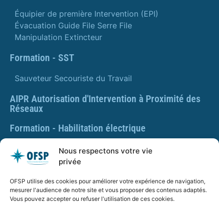
Équipier de première Intervention (EPI)
Évacuation Guide File Serre File
Manipulation Extincteur
Formation - SST
Sauveteur Secouriste du Travail
AIPR Autorisation d'Intervention à Proximité des
Réseaux
Formation - Habilitation électrique
Formation - Gestes et postures
Nous respectons votre vie
privée
Formation Gestes et Postures - Prévention des TMS
OFSP utilise des cookies pour améliorer votre expérience de navigation,
PLAQUETTE DE PRÉSENTATION OFSP
mesurer l'audience de notre site et vous proposer des contenus adaptés.
Vous pouvez accepter ou refuser l'utilisation de ces cookies.