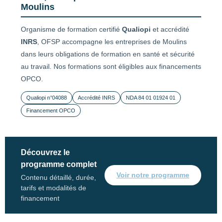
Moulins
Organisme de formation certifié
Qualiopi
et accrédité
INRS
, OFSP accompagne les entreprises de Moulins
dans leurs obligations de formation en santé et sécurité
au travail. Nos formations sont éligibles aux financements
OPCO.
Qualiopi n°04088
Accrédité INRS
NDA 84 01 01924 01
Financement OPCO
Découvrez le
programme complet
Voir notre programme
Contenu détaillé, durée,
tarifs et modalités de
financement