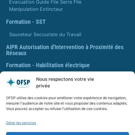
Évacuation Guide File Serre File
Manipulation Extincteur
Formation - SST
Sauveteur Secouriste du Travail
AIPR Autorisation d'Intervention à Proximité des
Réseaux
Formation - Habilitation électrique
Formation - Gestes et postures
Nous respectons votre vie
privée
Formation Gestes et Postures - Prévention des TMS
OFSP utilise des cookies pour améliorer votre expérience de navigation,
PLAQUETTE DE PRÉSENTATION OFSP
mesurer l'audience de notre site et vous proposer des contenus adaptés.
Vous pouvez accepter ou refuser l'utilisation de ces cookies.
Gérer les services
SARL OFSP au capital de 100€
SIRET : 832 259 048 00029