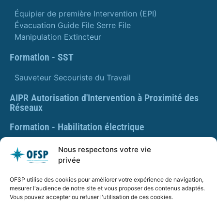
Équipier de première Intervention (EPI)
Évacuation Guide File Serre File
Manipulation Extincteur
Formation - SST
Sauveteur Secouriste du Travail
AIPR Autorisation d'Intervention à Proximité des
Réseaux
Formation - Habilitation électrique
Formation - Gestes et postures
Nous respectons votre vie
privée
Formation Gestes et Postures - Prévention des TMS
OFSP utilise des cookies pour améliorer votre expérience de navigation,
PLAQUETTE DE PRÉSENTATION OFSP
mesurer l'audience de notre site et vous proposer des contenus adaptés.
Vous pouvez accepter ou refuser l'utilisation de ces cookies.