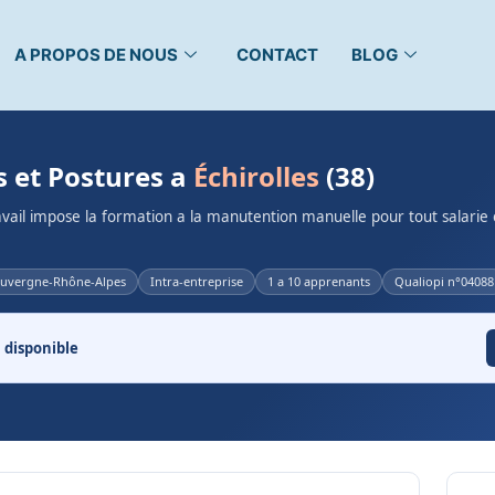
A PROPOS DE NOUS
CONTACT
BLOG
 et Postures a
Échirolles
(38)
ravail impose la formation a la manutention manuelle pour tout salarie
uvergne-Rhône-Alpes
Intra-entreprise
1 a 10 apprenants
Qualiopi n°04088
 disponible