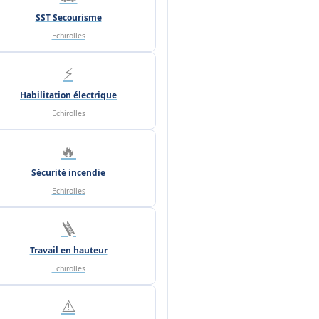
SST Secourisme
Echirolles
⚡
Habilitation électrique
Echirolles
🔥
Sécurité incendie
Echirolles
🪜
Travail en hauteur
Echirolles
⚠️