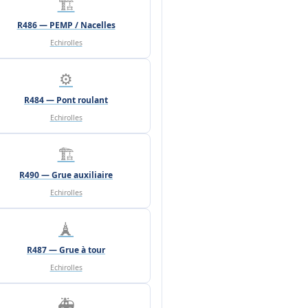
🏗️
R486 — PEMP / Nacelles
Echirolles
⚙️
R484 — Pont roulant
Echirolles
🏗️
R490 — Grue auxiliaire
Echirolles
🗼
R487 — Grue à tour
Echirolles
🚑