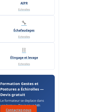
AIPR
Echirolles
🔧
Échafaudages
Echirolles
⛓️
Élingage et levage
Echirolles
Formation Gestes et
Postures a Échirolles —
Devis gratuit
Le formateur se deplace dans
vos locaux · Devis sous 24h
Contactez-nous