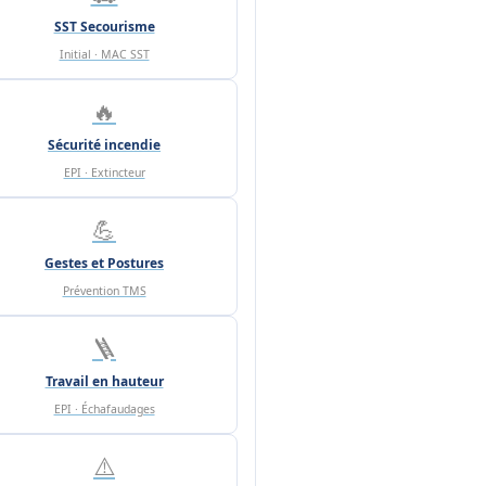
SST Secourisme
Initial · MAC SST
🔥
Sécurité incendie
EPI · Extincteur
💪
Gestes et Postures
Prévention TMS
🪜
Travail en hauteur
EPI · Échafaudages
⚠️