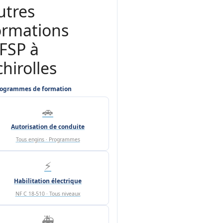
utres
ormations
FSP à
chirolles
ogrammes de formation
🚗
Autorisation de conduite
Tous engins · Programmes
⚡
Habilitation électrique
NF C 18-510 · Tous niveaux
🚑