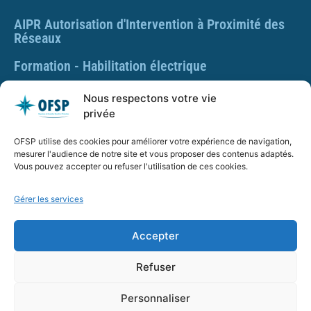
AIPR Autorisation d'Intervention à Proximité des
Réseaux
Formation - Habilitation électrique
Formation - Gestes et postures
Nous respectons votre vie
privée
Formation Gestes et Postures - Prévention des TMS
OFSP utilise des cookies pour améliorer votre expérience de navigation,
PLAQUETTE DE PRÉSENTATION OFSP
mesurer l'audience de notre site et vous proposer des contenus adaptés.
Vous pouvez accepter ou refuser l'utilisation de ces cookies.
Gérer les services
SARL OFSP au capital de 100€
SIRET : 832 259 048 00029
Accepter
Numéro de déclaration d’activité : 84 01 01924 01 auprès
du préfet de région Auvergne Rhône Alpes, Ne vaut pas
Refuser
agrément de l’État.
Personnaliser
OFSP.fr – Tous droits réservés –
Mentions Légales
–