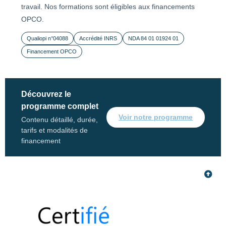
travail. Nos formations sont éligibles aux financements
OPCO.
Qualiopi n°04088
Accrédité INRS
NDA 84 01 01924 01
Financement OPCO
Découvrez le
programme complet
Voir notre programme
Contenu détaillé, durée,
tarifs et modalités de
financement