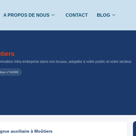
A PROPOS DE NOUS
CONTACT
BLOG
tiers
rmation intra-entreprise dans vos locaux, adaptée à votre public et votre secteur.
liopi n°04088
grue auxiliaire à Moûtiers