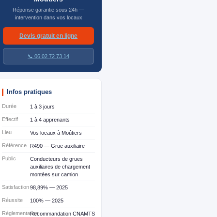
Réponse garantie sous 24h —
intervention dans vos locaux
Devis gratuit en ligne
📞 06 02 72 73 14
Infos pratiques
Durée
1 à 3 jours
Effectif
1 à 4 apprenants
Lieu
Vos locaux à Moûtiers
Référence
R490 — Grue auxiliaire
Public
Conducteurs de grues
auxiliaires de chargement
montées sur camion
Satisfaction
98,89% — 2025
Réussite
100% — 2025
Réglementation
Recommandation CNAMTS