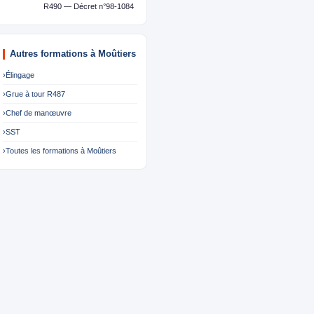
R490 — Décret n°98-1084
Autres formations à Moûtiers
›
Élingage
›
Grue à tour R487
›
Chef de manœuvre
›
SST
›
Toutes les formations à Moûtiers