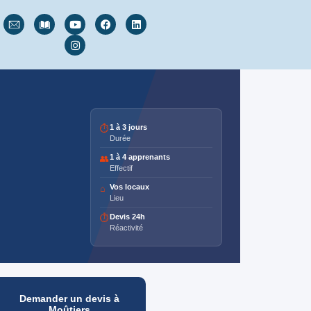
1 à 3 jours
⏱
Durée
1 à 4 apprenants
👥
Effectif
Vos locaux
⌂
Lieu
Devis 24h
⏱
Réactivité
Demander un devis à
Moûtiers