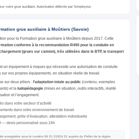
r votre grue auxiliaire. Autorisation délivrée par l’employeur.
rmation grue auxiliaire à Moûtiers (Savoie)
tion pour la Formation grue auxiliaire à Moûtiers depuis 2017. Cette
rmation conforme à la recommandation R490 pour la conduite en
 chargement (grues sur camion), très utilisées dans le BTP, le transport
st un équipement à risques qui nécessite une autorisation de conduite
ur vos propres équipements, en situation réelle de travail.
 sur deux piliers :
l’adaptation totale au public
(contenu, exemples
ants) et la
ludopédagogie
(mises en situation, outils interactifs, réalité
isation et l’engagement.
és dans votre secteur d’activité
pements dans votre environnement de travail
gement, grille d’évaluation, attestation individuelle
O — devis personnalisé sous 24h
vité enregistrée sous le numéro 84 01 01924 01 auprès du Préfet de la région