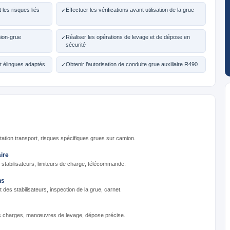
 les risques liés
Effectuer les vérifications avant utilisation de la grue
✓
amion-grue
Réaliser les opérations de levage et de dépose en
✓
sécurité
et élingues adaptés
Obtenir l’autorisation de conduite grue auxiliaire R490
✓
ion transport, risques spécifiques grues sur camion.
aire
stabilisateurs, limiteurs de charge, télécommande.
ns
 des stabilisateurs, inspection de la grue, carnet.
s charges, manœuvres de levage, dépose précise.