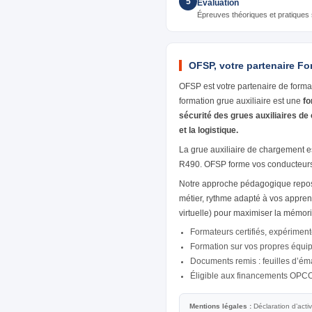
5
Évaluation
Épreuves théoriques et pratiques su
OFSP, votre partenaire Fo
OFSP est votre partenaire de forma
formation grue auxiliaire est une
fo
sécurité des grues auxiliaires de
et la logistique.
La grue auxiliaire de chargement e
R490. OFSP forme vos conducteurs s
Notre approche pédagogique repose
métier, rythme adapté à vos appren
virtuelle) pour maximiser la mémor
Formateurs certifiés, expériment
Formation sur vos propres équi
Documents remis : feuilles d’émar
Éligible aux financements OPC
Mentions légales :
Déclaration d’acti