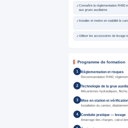
Connaître la réglementation R490 et
✓
aux grues auxiliaires
Installer et mettre en stabilité le c
✓
Utiliser les accessoires de levage 
✓
Programme de formation
1
Réglementation et risques
Recommandation R490, réglementat
2
Technologie de la grue auxili
Mécanismes hydrauliques, flèche, 
3
Mise en station et vérificatio
Installation du camion, déploiement
4
Conduite pratique — levage
Amarrage des charges, calcul de