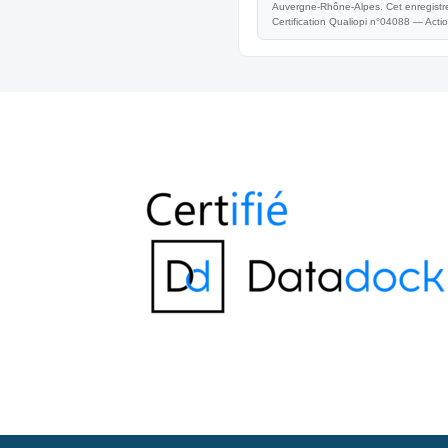
Auvergne-Rhône-Alpes. Cet enregistrem
Certification Qualiopi n°04088 — Acti