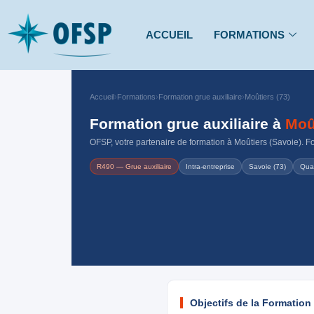
ACCUEIL
FORMATIONS
Accueil
›
Formations
›
Formation grue auxiliaire
›
Moûtiers (73)
Formation grue auxiliaire à
Moû
OFSP, votre partenaire de formation à Moûtiers (Savoie). Fo
R490 — Grue auxiliaire
Intra-entreprise
Savoie (73)
Qua
Objectifs de la Formation 