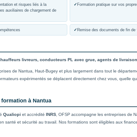
tation et risques liés à la
✓
Formation pratique sur vos propr
rues auxiliaires de chargement de
compétences
✓
Remise des documents de fin de 
hauffeurs livreurs, conducteurs PL avec grue, agents de livraiso
prises de Nantua, Haut-Bugey et plus largement dans tout le départemen
mateurs expérimentés se déplacent directement chez vous, quelle que s
e formation à Nantua
ié
Qualiopi
et accrédité
INRS
, OFSP accompagne les entreprises de N
 en santé et sécurité au travail. Nos formations sont éligibles aux fi