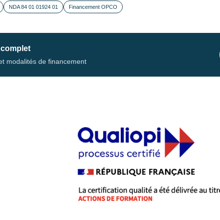
NDA 84 01 01924 01
Financement OPCO
 complet
s et modalités de financement