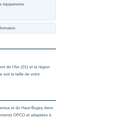
es équipements
formation
n
.
t de l’Ain (01) et la région
oit la taille de votre
antua et du Haut-Bugey dans
nancements OPCO et adaptées à