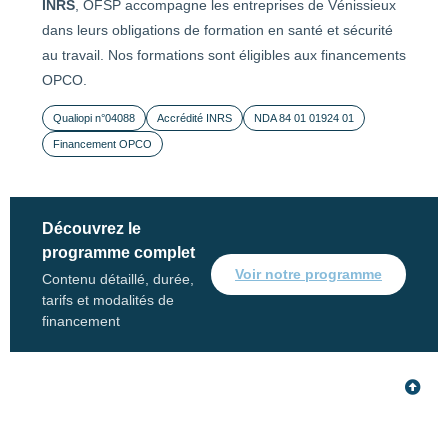
INRS
, OFSP accompagne les entreprises de Vénissieux
dans leurs obligations de formation en santé et sécurité
au travail. Nos formations sont éligibles aux financements
OPCO.
Qualiopi n°04088
Accrédité INRS
NDA 84 01 01924 01
Financement OPCO
Découvrez le
programme complet
Voir notre programme
Contenu détaillé, durée,
tarifs et modalités de
financement