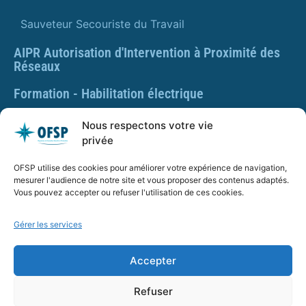
Sauveteur Secouriste du Travail
AIPR Autorisation d'Intervention à Proximité des
Réseaux
Formation - Habilitation électrique
Formation - Gestes et postures
Nous respectons votre vie
privée
Formation Gestes et Postures - Prévention des TMS
OFSP utilise des cookies pour améliorer votre expérience de navigation,
PLAQUETTE DE PRÉSENTATION OFSP
mesurer l'audience de notre site et vous proposer des contenus adaptés.
Vous pouvez accepter ou refuser l'utilisation de ces cookies.
Gérer les services
SARL OFSP au capital de 100€
SIRET : 832 259 048 00029
Accepter
Numéro de déclaration d’activité : 84 01 01924 01 auprès
du préfet de région Auvergne Rhône Alpes, Ne vaut pas
Refuser
agrément de l’État.