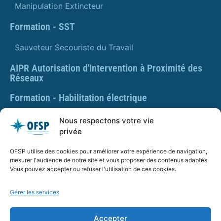
Manipulation Extincteur
Formation - SST
Sauveteur Secouriste du Travail
AIPR Autorisation d'Intervention à Proximité des
Réseaux
Formation - Habilitation électrique
Formation - Gestes et postures
Nous respectons votre vie
privée
Formation Gestes et Postures - Prévention des TMS
OFSP utilise des cookies pour améliorer votre expérience de navigation,
PLAQUETTE DE PRÉSENTATION OFSP
mesurer l'audience de notre site et vous proposer des contenus adaptés.
Vous pouvez accepter ou refuser l'utilisation de ces cookies.
Gérer les services
SARL OFSP au capital de 100€
SIRET : 832 259 048 00029
Accepter
Numéro de déclaration d’activité : 84 01 01924 01 auprès