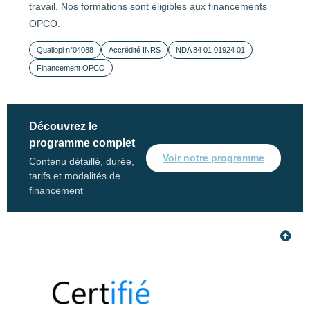
travail. Nos formations sont éligibles aux financements
OPCO.
Qualiopi n°04088
Accrédité INRS
NDA 84 01 01924 01
Financement OPCO
Découvrez le
programme complet
Voir notre programme
Contenu détaillé, durée,
tarifs et modalités de
financement