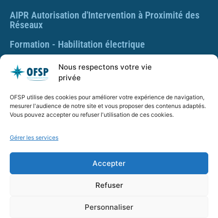
AIPR Autorisation d'Intervention à Proximité des
Réseaux
Formation - Habilitation électrique
Formation - Gestes et postures
Nous respectons votre vie
privée
Formation Gestes et Postures - Prévention des TMS
OFSP utilise des cookies pour améliorer votre expérience de navigation,
PLAQUETTE DE PRÉSENTATION OFSP
mesurer l'audience de notre site et vous proposer des contenus adaptés.
Vous pouvez accepter ou refuser l'utilisation de ces cookies.
Gérer les services
SARL OFSP au capital de 100€
SIRET : 832 259 048 00029
Accepter
Numéro de déclaration d’activité : 84 01 01924 01 auprès
du préfet de région Auvergne Rhône Alpes, Ne vaut pas
Refuser
agrément de l’État.
Personnaliser
OFSP.fr – Tous droits réservés –
Mentions Légales
–