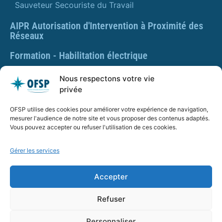
Sauveteur Secouriste du Travail
AIPR Autorisation d'Intervention à Proximité des
Réseaux
Formation - Habilitation électrique
Formation - Gestes et postures
Nous respectons votre vie
privée
Formation Gestes et Postures - Prévention des TMS
OFSP utilise des cookies pour améliorer votre expérience de navigation,
PLAQUETTE DE PRÉSENTATION OFSP
mesurer l'audience de notre site et vous proposer des contenus adaptés.
Vous pouvez accepter ou refuser l'utilisation de ces cookies.
Gérer les services
SARL OFSP au capital de 100€
SIRET : 832 259 048 00029
Accepter
Numéro de déclaration d’activité : 84 01 01924 01 auprès
du préfet de région Auvergne Rhône Alpes, Ne vaut pas
Refuser
agrément de l’État.
Personnaliser
OFSP.fr – Tous droits réservés –
Mentions Légales
–