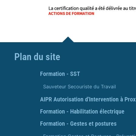
Plan du site
Formation - SST
Sauveteur Secouriste du Travail
AIPR Autorisation d'Intervention à Pro
Formation - Habilitation électrique
Formation - Gestes et postures