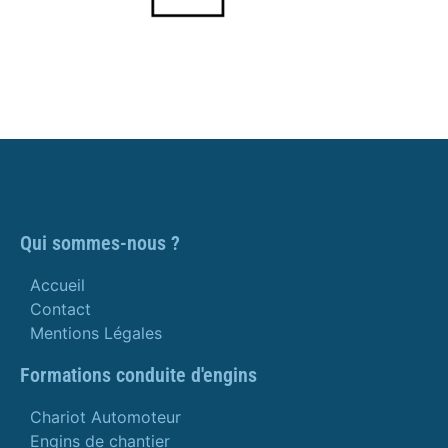
Qui sommes-nous ?
Accueil
Contact
Mentions Légales
Formations conduite d'engins
Chariot Automoteur
Engins de chantier