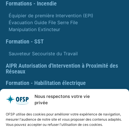
Formations - Incendie
Équipier de première Intervention (EPI)
Évacuation Guide File Serre File
Manipulation Extincteur
Formation - SST
Sauveteur Secouriste du Travail
AIPR Autorisation d'Intervention à Proximité des
Réseaux
Formation - Habilitation électrique
Formation - Gestes et postures
Nous respectons votre vie
privée
Formation Gestes et Postures - Prévention des TMS
OFSP utilise des cookies pour améliorer votre expérience de navigation,
PLAQUETTE DE PRÉSENTATION OFSP
mesurer l'audience de notre site et vous proposer des contenus adaptés.
Vous pouvez accepter ou refuser l'utilisation de ces cookies.