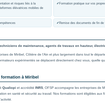
tation et risques liés à la
✓
Formation pratique sur vos propr
lateformes élévatrices mobiles de
compétences
✓
Remise des documents de fin de 
echniciens de maintenance, agents de travaux en hauteur, électri
rises de Miribel, Côtière de l’Ain et plus largement dans tout le départe
mateurs expérimentés se déplacent directement chez vous, quelle que s
 formation à Miribel
ié
Qualiopi
et accrédité
INRS
, OFSP accompagne les entreprises de Miri
ation en santé et sécurité au travail. Nos formations sont éligibles au
activité.