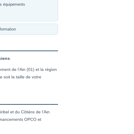
es équipements
formation
ciens
.
ment de l’Ain (01) et la région
oit la taille de votre
bel et du Côtière de l’Ain
x financements OPCO et