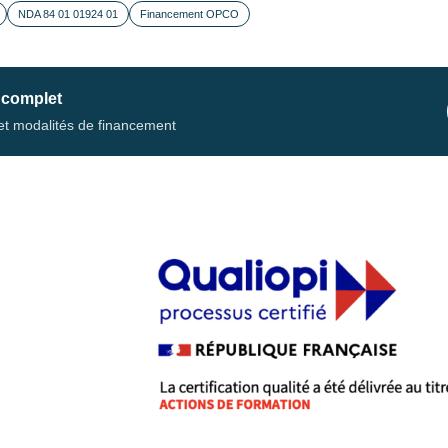
NDA 84 01 01924 01
Financement OPCO
 complet
s et modalités de financement